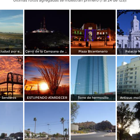
Últimas fotos agregadas se muestran primero (1 al 24 de 125):
Entrada a la ciudad por el sur
Cerro de la Campana de Noche
Plaza Bicentenario
Palacio 
r Senderos
ESTUPENDO ATARDECER
Torre de hermosillo
Antiguo mol