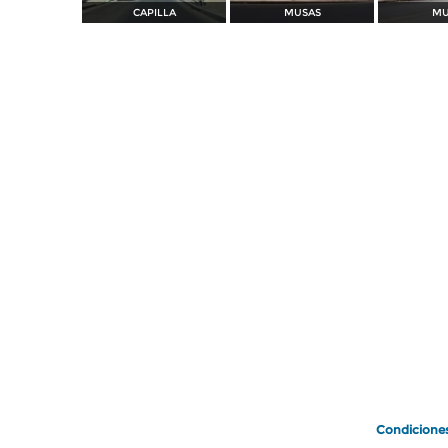
CAPILLA
MUSAS
MU
Condicione