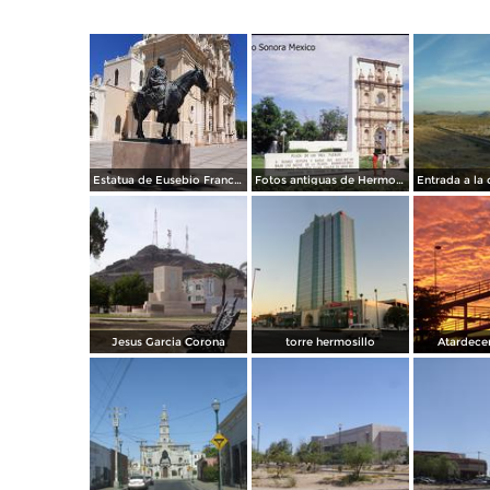
Estatua de Eusebio Francisco Kino
Fotos antiguas de Hermosillo
Jesus Garcia Corona
torre hermosillo
Atardece