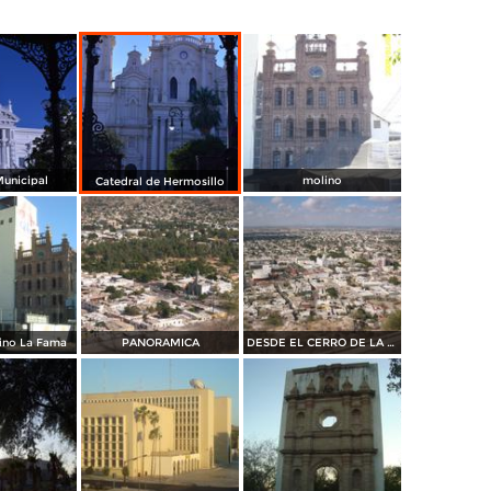
Municipal
molino
Catedral de Hermosillo
ino La Fama
PANORAMICA
DESDE EL CERRO DE LA CAMPANA