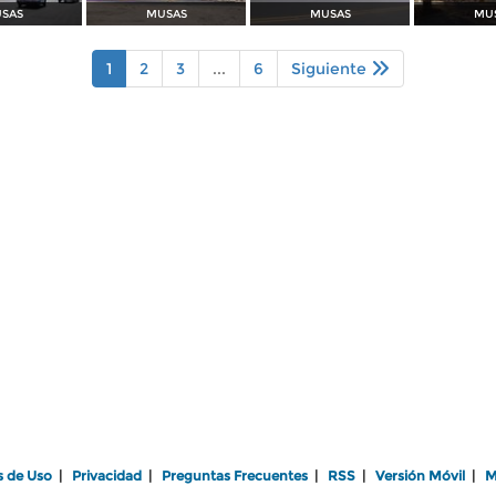
SAS
MUSAS
MUSAS
MU
1
2
3
...
6
Siguiente
s de Uso
|
Privacidad
|
Preguntas Frecuentes
|
RSS
|
Versión Móvil
|
M