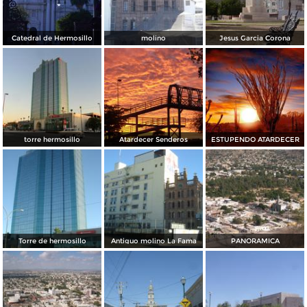
Catedral de Hermosillo
molino
Jesus Garcia Corona
torre hermosillo
Atardecer Senderos
ESTUPENDO ATARDECER
Torre de hermosillo
Antiguo molino La Fama
PANORAMICA