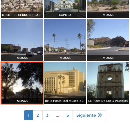
DESDE EL CERRO DE LA CAMPANA
CAPILLA
MUSAS
MUSAS
MUSAS
MUSAS
Bella Postal del Museo de La Universidad
La Plaza De Los 3 Plueblos
MUSAS
1
2
3
...
6
Siguiente