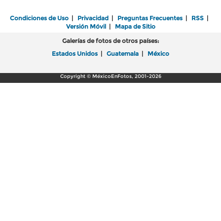
Condiciones de Uso
|
Privacidad
|
Preguntas Frecuentes
|
RSS
|
Versión Móvil
|
Mapa de Sitio
Galerías de fotos de otros países:
Estados Unidos
|
Guatemala
|
México
Copyright © MéxicoEnFotos, 2001-2026