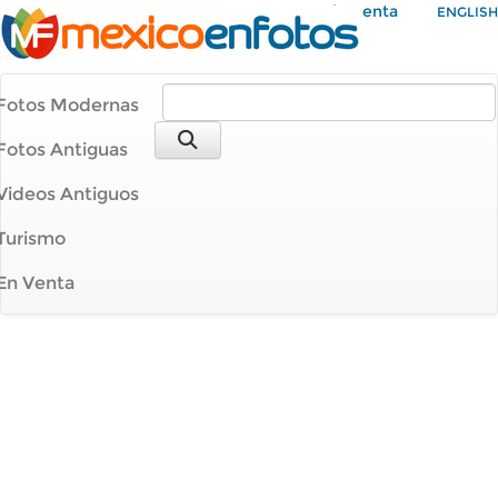
Mi Cuenta
ENGLISH
Fotos Modernas
Fotos Antiguas
Videos Antiguos
Turismo
En Venta