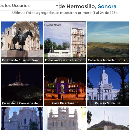
Fotos modernas de Hermosillo,
Sonora
Últimas fotos agregadas se muestran primero (1 al 24 de 125):
Estatua de Eusebio Francisco Kino
Fotos antiguas de Hermosillo
Entrada a la ciudad por el sur
Cerro de la Campana de Noche
Plaza Bicentenario
Palacio Municipal