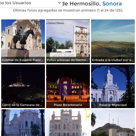
Fotos modernas de Hermosillo,
Sonora
Últimas fotos agregadas se muestran primero (1 al 24 de 125):
Estatua de Eusebio Francisco Kino
Fotos antiguas de Hermosillo
Entrada a la ciudad por el sur
Cerro de la Campana de Noche
Plaza Bicentenario
Palacio Municipal