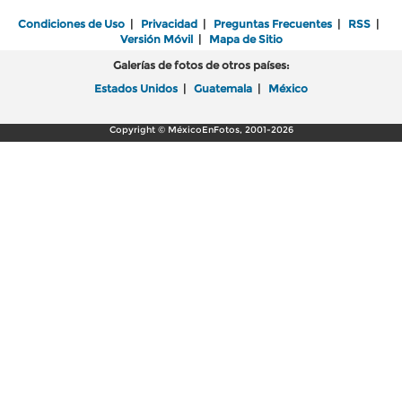
Condiciones de Uso
|
Privacidad
|
Preguntas Frecuentes
|
RSS
|
Versión Móvil
|
Mapa de Sitio
Galerías de fotos de otros países:
Estados Unidos
|
Guatemala
|
México
Copyright © MéxicoEnFotos, 2001-2026