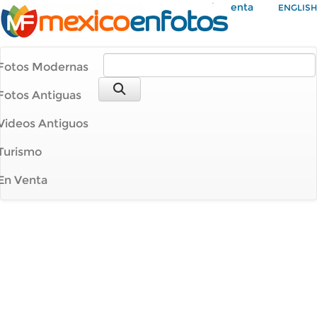
Mi Cuenta
ENGLISH
Fotos Modernas
Fotos Antiguas
Videos Antiguos
Turismo
En Venta