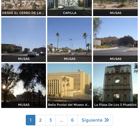
DESDE EL CERRO DE LA CAMPANA
CAPILLA
MUSAS
MUSAS
MUSAS
MUSAS
MUSAS
Bella Postal del Museo de La Universidad
La Plaza De Los 3 Plueblos
1
2
3
...
6
Siguiente