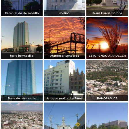
Catedral de Hermosillo
molino
Jesus Garcia Corona
torre hermosillo
Atardecer Senderos
ESTUPENDO ATARDECER
Torre de hermosillo
Antiguo molino La Fama
PANORAMICA