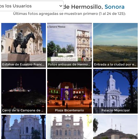
Fotos modernas de Hermosillo,
Sonora
Últimas fotos agregadas se muestran primero (1 al 24 de 125):
Estatua de Eusebio Francisco Kino
Fotos antiguas de Hermosillo
Entrada a la ciudad por el sur
Cerro de la Campana de Noche
Plaza Bicentenario
Palacio Municipal