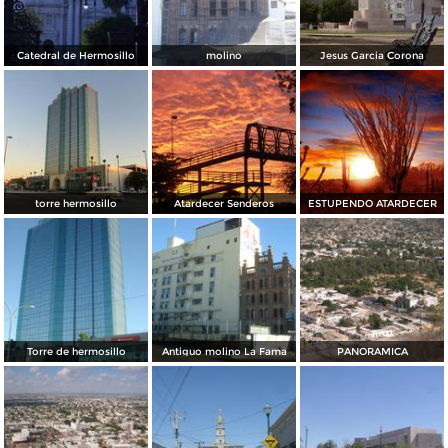
Catedral de Hermosillo
molino
Jesus Garcia Corona
torre hermosillo
Atardecer Senderos
ESTUPENDO ATARDECER
Torre de hermosillo
Antiguo molino La Fama
PANORAMICA