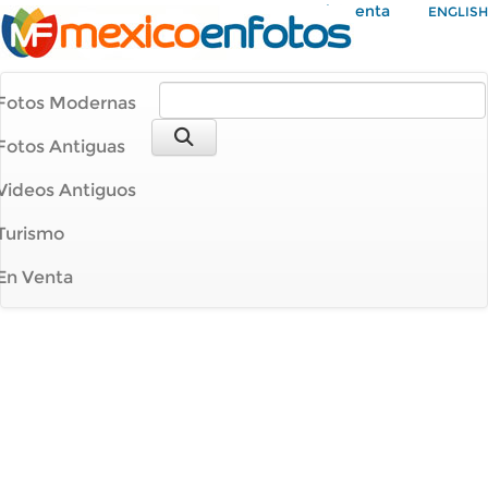
Mi Cuenta
ENGLISH
Fotos Modernas
Fotos Antiguas
Videos Antiguos
Turismo
En Venta