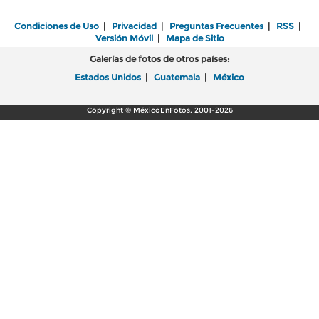
Condiciones de Uso
|
Privacidad
|
Preguntas Frecuentes
|
RSS
|
Versión Móvil
|
Mapa de Sitio
Galerías de fotos de otros países:
Estados Unidos
|
Guatemala
|
México
Copyright © MéxicoEnFotos, 2001-2026