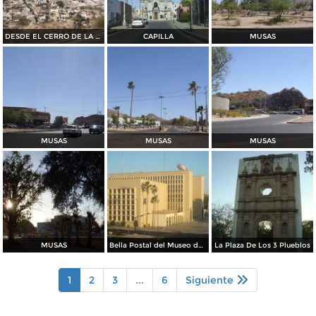
DESDE EL CERRO DE LA CAMPANA
CAPILLA
MUSAS
MUSAS
MUSAS
MUSAS
MUSAS
Bella Postal del Museo de La Universidad
La Plaza De Los 3 Plueblos
1
2
3
...
6
Siguiente