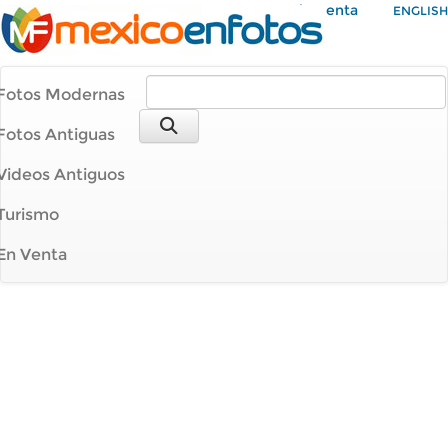
Mi Cuenta
ENGLISH
Fotos Modernas
Fotos Antiguas
Videos Antiguos
Turismo
En Venta