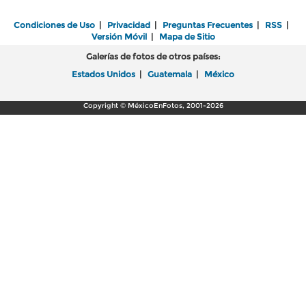
Condiciones de Uso
|
Privacidad
|
Preguntas Frecuentes
|
RSS
|
Versión Móvil
|
Mapa de Sitio
Galerías de fotos de otros países:
Estados Unidos
|
Guatemala
|
México
Copyright © MéxicoEnFotos, 2001-2026