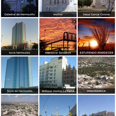
Catedral de Hermosillo
molino
Jesus Garcia Corona
torre hermosillo
Atardecer Senderos
ESTUPENDO ATARDECER
Torre de hermosillo
Antiguo molino La Fama
PANORAMICA