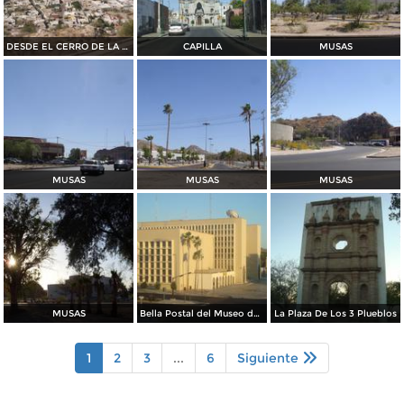
DESDE EL CERRO DE LA CAMPANA
CAPILLA
MUSAS
MUSAS
MUSAS
MUSAS
MUSAS
Bella Postal del Museo de La Universidad
La Plaza De Los 3 Plueblos
1
2
3
...
6
Siguiente