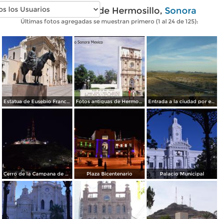
Fotos modernas de Hermosillo,
Sonora
Últimas fotos agregadas se muestran primero (1 al 24 de 125):
Estatua de Eusebio Francisco Kino
Fotos antiguas de Hermosillo
Entrada a la ciudad por el sur
Cerro de la Campana de Noche
Plaza Bicentenario
Palacio Municipal