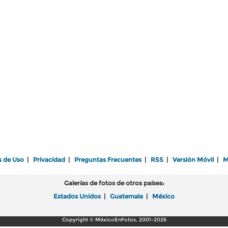
s de Uso
|
Privacidad
|
Preguntas Frecuentes
|
RSS
|
Versión Móvil
|
M
Galerías de fotos de otros países:
Estados Unidos
|
Guatemala
|
México
Copyright © MéxicoEnFotos, 2001-2026