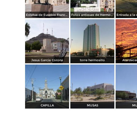
Estatua de Eusebio Francisco Kino
Fotos antiguas de Hermosillo
Jesus Garcia Corona
torre hermosillo
Atardece
CAPILLA
MUSAS
MU