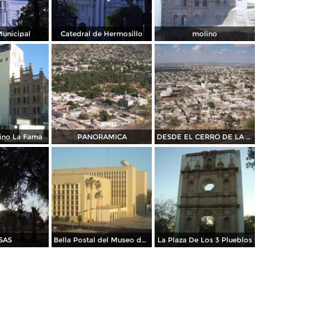
Municipal
Catedral de Hermosillo
molino
ino La Fama
PANORAMICA
DESDE EL CERRO DE LA CAMPANA
SAS
Bella Postal del Museo de La Universidad
La Plaza De Los 3 Plueblos