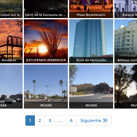
Entrada a la ciudad por el sur
Cerro de la Campana de Noche
Plaza Bicentenario
Palacio 
r Senderos
ESTUPENDO ATARDECER
Torre de hermosillo
Antiguo mol
SAS
MUSAS
MUSAS
MU
1
2
3
...
6
Siguiente