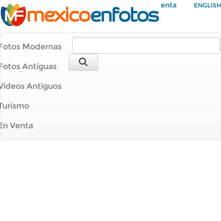
Mi Cuenta
ENGLISH
Fotos Modernas
Fotos Antiguas
Videos Antiguos
Turismo
En Venta