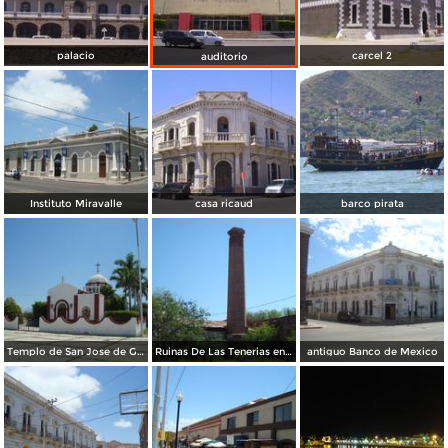
palacio
carcel 2
auditorio
Instituto Miravalle
casa ricaud
barco pirata
Templo de San Jose de Guaymas
Ruinas De Las Tenerias en la Hacienda San German
antiguo Banco de Mexico