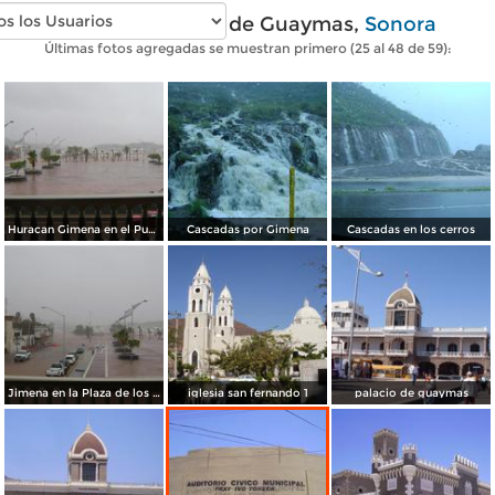
Fotos modernas de Guaymas,
Sonora
Últimas fotos agregadas se muestran primero (25 al 48 de 59):
Huracan Gimena en el Puerto de Guaymas
Cascadas por Gimena
Cascadas en los cerros
Jimena en la Plaza de los 3 presidentes
iglesia san fernando 1
palacio de guaymas