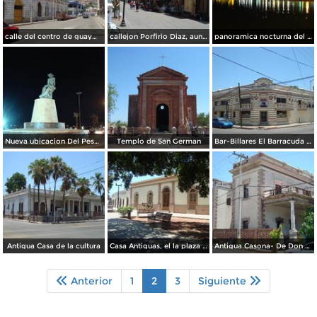
calle del centro de guaymas
callejon Porfirio Diaz, aun costado del Mercado
panoramica nocturna del puerto
Nueva ubicacion Del Pescador, en el malecon
Templo de San German
Bar-Billares El Barracuda Antigua Tienda La Francesa del Don Max Cohen
Antigua Casa de la cultura
Casa Antiguas, el la plaza de la pistola
Antigua Casona- De Don Pedro Albin 1908
Anterior
1
2
3
Siguiente