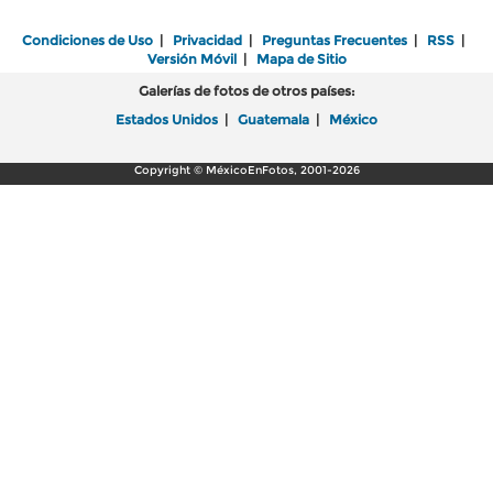
Condiciones de Uso
|
Privacidad
|
Preguntas Frecuentes
|
RSS
|
Versión Móvil
|
Mapa de Sitio
Galerías de fotos de otros países:
Estados Unidos
|
Guatemala
|
México
Copyright © MéxicoEnFotos, 2001-2026