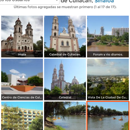
Fotos modernas de Culiacán,
Sinaloa
Últimas fotos agregadas se muestran primero (1 al 17 de 17):
Imala
Catedral de Culiacan.
Forum y rio diurnos.
Centro de Ciencias de Culiacan
Catedral
Vista De La Ciudad De Culiacán.