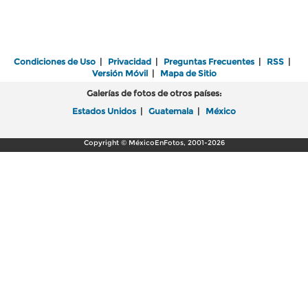
Condiciones de Uso
|
Privacidad
|
Preguntas Frecuentes
|
RSS
|
Versión Móvil
|
Mapa de Sitio
Galerías de fotos de otros países:
Estados Unidos
|
Guatemala
|
México
Copyright © MéxicoEnFotos, 2001-2026