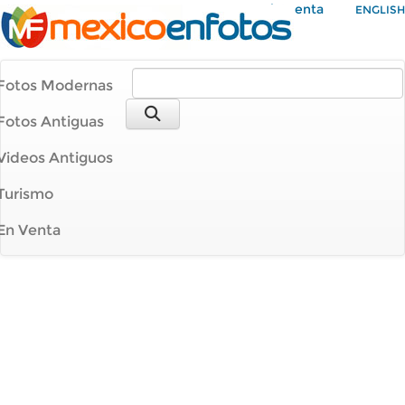
Mi Cuenta
ENGLISH
Fotos Modernas
Fotos Antiguas
Videos Antiguos
Turismo
En Venta