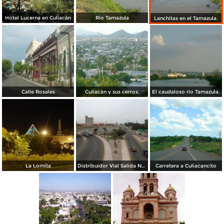
Hotel Lucerna en Culiacàn
Rìo Tamazula
Lanchitas en el Tamazula.
Calle Rosales
Culiacàn y sus cerros.
El caudaloso rìo Tamazula.
La Lomita
Distribuidor Vial Salida Norte Culiacán, Sinaloa.
Carretera a Culiacancito