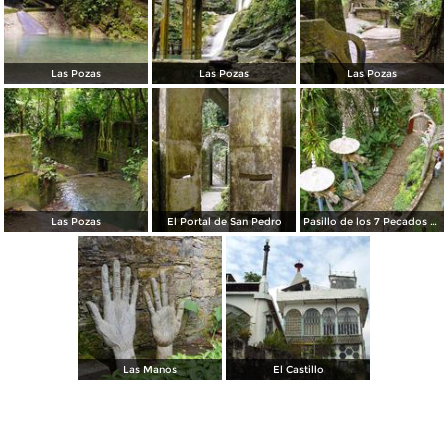
Las Pozas
Las Pozas
Las Pozas
Las Pozas
El Portal de San Pedro
Pasillo de los 7 Pecados Capitales
Las Manos
El Castillo