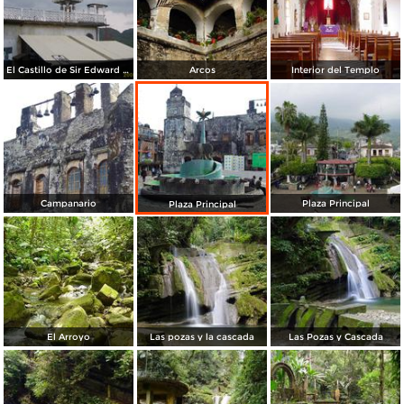
El Castillo de Sir Edward James
Arcos
Interior del Templo
Campanario
Plaza Principal
Plaza Principal
El Arroyo
Las pozas y la cascada
Las Pozas y Cascada