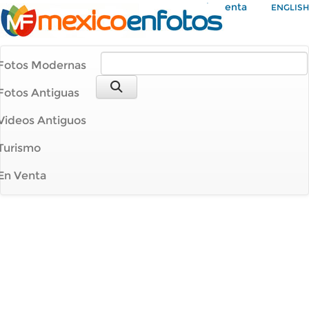
Mi Cuenta
ENGLISH
Fotos Modernas
Fotos Antiguas
Videos Antiguos
Turismo
En Venta