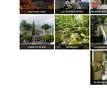
Hermosa vista
La Trinidad Xilitla
Plaza Principal
El Arroyo
Las pozas 
El Portal 