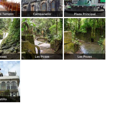
del Templo
Campanario
Plaza Principal
Pozas
Las Pozas
Las Pozas
stillo