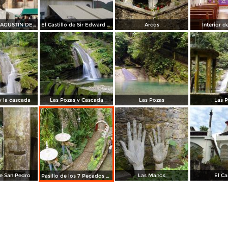
IGLESIA SAN AGUSTIN DE XILITLA
El Castillo de Sir Edward James
Arcos
Interior 
y la cascada
Las Pozas y Cascada
Las Pozas
Las 
de San Pedro
Las Manos
El Ca
Pasillo de los 7 Pecados Capitales