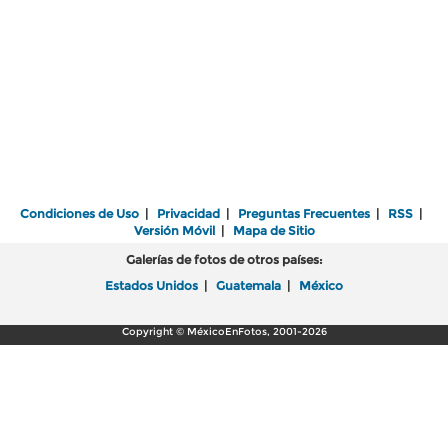
Condiciones de Uso
|
Privacidad
|
Preguntas Frecuentes
|
RSS
|
Versión Móvil
|
Mapa de Sitio
Galerías de fotos de otros países:
Estados Unidos
|
Guatemala
|
México
Copyright © MéxicoEnFotos, 2001-2026