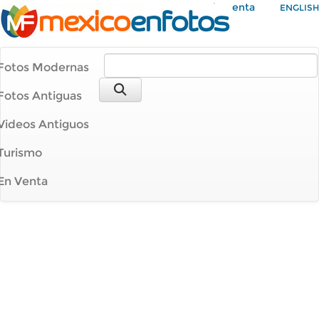
Mi Cuenta
ENGLISH
Fotos Modernas
Fotos Antiguas
Videos Antiguos
Turismo
En Venta