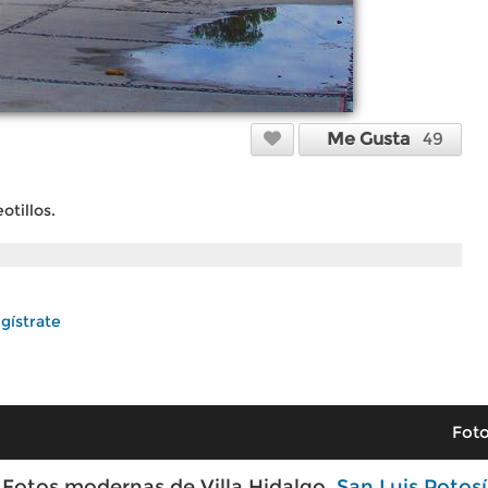
Me Gusta
49
otillos.
gístrate
Foto
Fotos modernas de Villa Hidalgo,
San Luis Potosí