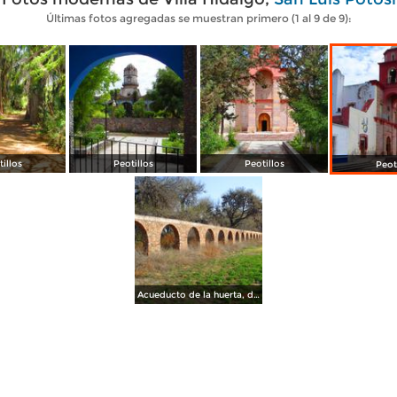
Últimas fotos agregadas se muestran primero (1 al 9 de 9):
illos
Peotillos
Peotillos
Peot
Acueducto de la huerta, de la ex Hacienda de Peotillos