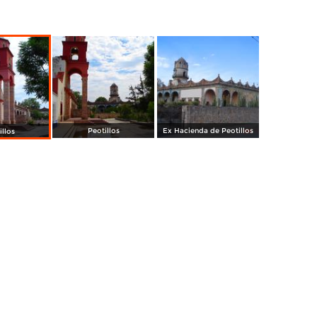
Peotillos
Ex Hacienda de Peotillos
illos