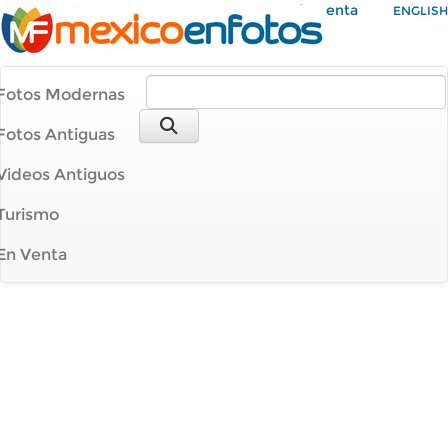
Mi Cuenta
ENGLISH
Fotos Modernas
Fotos Antiguas
Videos Antiguos
Turismo
En Venta