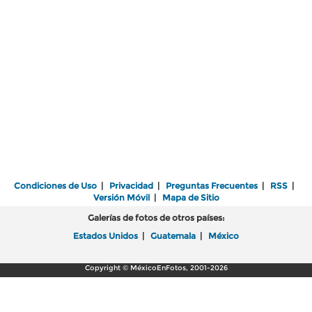
Condiciones de Uso
|
Privacidad
|
Preguntas Frecuentes
|
RSS
|
Versión Móvil
|
Mapa de Sitio
Galerías de fotos de otros países:
Estados Unidos
|
Guatemala
|
México
Copyright © MéxicoEnFotos, 2001-2026