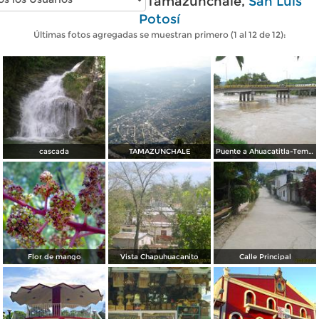
Fotos modernas de Tamazunchale,
San Luis
Potosí
Últimas fotos agregadas se muestran primero (1 al 12 de 12):
cascada
TAMAZUNCHALE
Puente a Ahuacatitla-Temalacaco, Mpio.de Axtla
Flor de mango
Vista Chapuhuacanito
Calle Principal