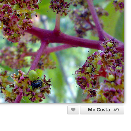
Me Gusta
49