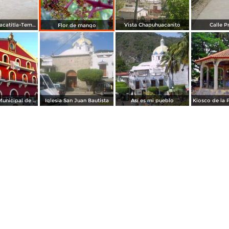
Puente a Ahuacatitla-Temalacaco, Mpio.de Axtla
Vista Chapuhuacanito
Calle P
Flor de mango
Presidencia Municipal de Tamazunchale
Iglesia San Juan Bautista
Así es mi pueblo