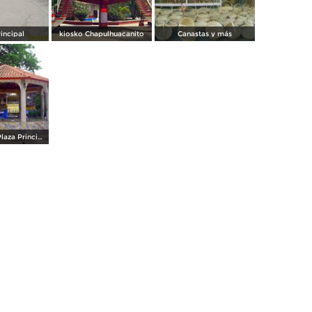
rincipal
kiosko Chapulhuacanito
Canastas y más
Kiosco de la Plaza Principal