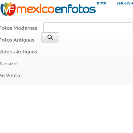
Mi Cuenta
ENGLISH
Fotos Modernas
Fotos Antiguas
Videos Antiguos
Turismo
En Venta