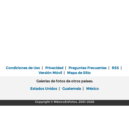
Condiciones de Uso
|
Privacidad
|
Preguntas Frecuentes
|
RSS
|
Versión Móvil
|
Mapa de Sitio
Galerías de fotos de otros países:
Estados Unidos
|
Guatemala
|
México
Copyright © MéxicoEnFotos, 2001-2026