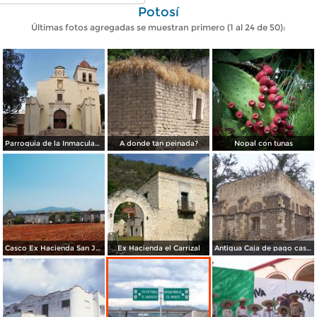
Potosí
Últimas fotos agregadas se muestran primero (1 al 24 de 50):
Parroquia de la Inmaculada Concepción
A donde tan peinada?
Nopal con tunas
Casco Ex Hacienda San Juan del Llano
Ex Hacienda el Carrizal
Antigua Caja de pago casa Barraganeña