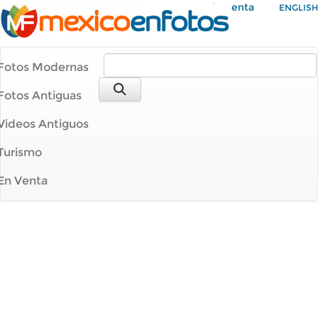
Mi Cuenta
ENGLISH
Fotos Modernas
Fotos Antiguas
Videos Antiguos
Turismo
En Venta