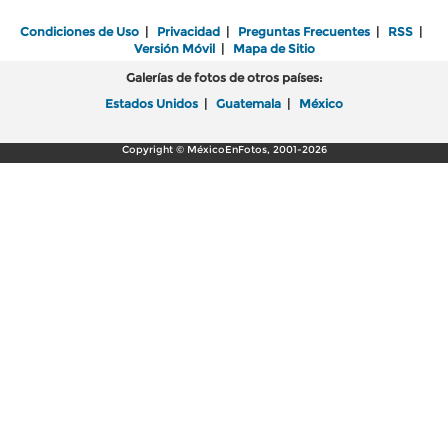
Condiciones de Uso
|
Privacidad
|
Preguntas Frecuentes
|
RSS
|
Versión Móvil
|
Mapa de Sitio
Galerías de fotos de otros países:
Estados Unidos
|
Guatemala
|
México
Copyright © MéxicoEnFotos, 2001-2026