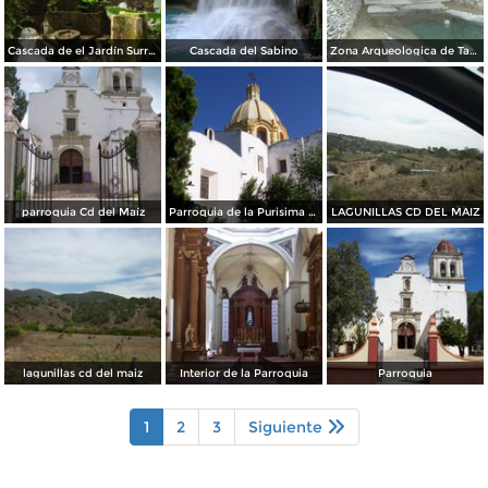
Cascada de el Jardín Surrealista de Edwar James.
Cascada del Sabino
Zona Arqueologica de Tamtok en Tamuin
parroquia Cd del Maíz
Parroquia de la Purisima Concepción
LAGUNILLAS CD DEL MAIZ
lagunillas cd del maiz
Interior de la Parroquia
Parroquia
1
2
3
Siguiente