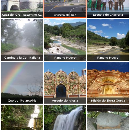
Casa del Gral. Saturnino Cedillo
Escuela de Charreria
Cruzero de Tula
Camino a la Col. Italiana
Rancho Nuevo
Rancho Nuevo
Que bonito arcoiris
Arreglo de Iglesia
Misión de Sierra Gorda