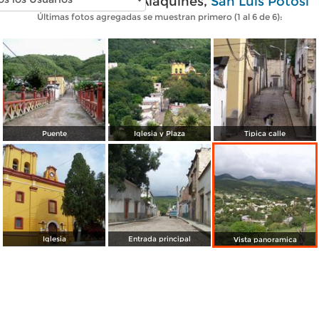
Fotos modernas de Alaquines,
San Luis Potosí
Últimas fotos agregadas se muestran primero (1 al 6 de 6):
Puente
Iglesia y Plaza
Tipica calle
Iglesia
Entrada principal
Vista panoramica