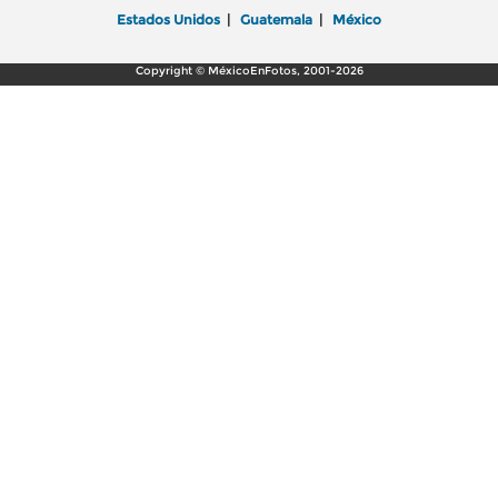
Estados Unidos
|
Guatemala
|
México
Copyright © MéxicoEnFotos, 2001-2026