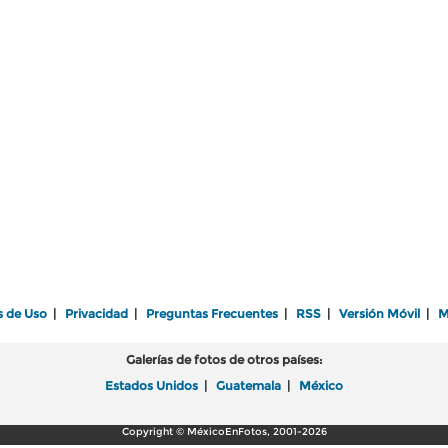
s de Uso
|
Privacidad
|
Preguntas Frecuentes
|
RSS
|
Versión Móvil
|
M
Galerías de fotos de otros países:
Estados Unidos
|
Guatemala
|
México
Copyright © MéxicoEnFotos, 2001-2026