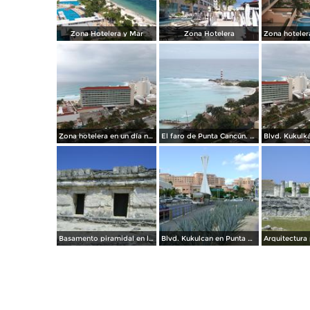
Zona Hotelera y Mar
Zona Hotelera
Zona hotelera en un día nublado. Noviembre/2013
El faro de Punta Cancún. Noviembre/2013
Basamento piramidal en la zona arqueológica "El Rey". Abril/2012
Blvd. Kukulcan en Punta Cancún. Abril/2012