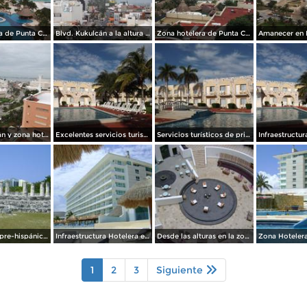
Zona hotelera de Punta Cancún. Noviembre/2013
Blvd. Kukulcán a la altura de Cancún Center. Noviembre/2013
Zona hotelera de Punta Cancún. Noviembre/2013
Blvd. Kukulkán y zona hotelera. Cancún. Noviembre/2013
Excelentes servicios turisticos en un destino de primera. Noviembre/2013
Servicios turísticos de primera. Cancún, Noviembre/2013
Arquitectura pre-hispánica y moderna. Abril/2012
Infraestructura Hotelera en Punta Cancún. Abril/2012
Desde las alturas en la zona Hotelera. Abril/2012
1
2
3
Siguiente