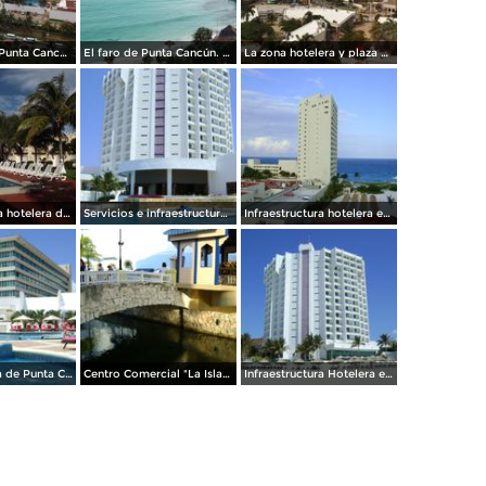
Amanecer en Punta Cancún. Noviembre/2013
El faro de Punta Cancún. Noviembre/2013
La zona hotelera y plaza Caracol. Noviembre/2013
Infraestructura hotelera de primer nivel. Cancún. Noviembre/2013
Servicios e infraestructura turística en Cancún. Abril/2012
Infraestructura hotelera en Punta Cancún. Abril/2012
Zona Hotelera de Punta Cancún. Abril/2012
Centro Comercial "La Isla". Abril/2012
Infraestructura Hotelera en Punta Cancún. Abril/2012