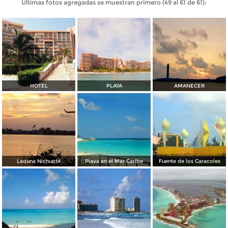
Últimas fotos agregadas se muestran primero (49 al 61 de 61):
HOTEL
PLAYA
AMANECER
Laguna Nichupté
Playa en el Mar Caribe
Fuente de los Caracoles