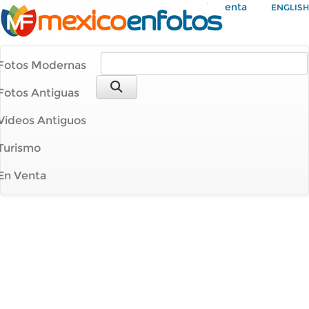
Mi Cuenta
ENGLISH
Fotos Modernas
Fotos Antiguas
Videos Antiguos
Turismo
En Venta