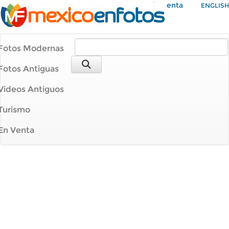
Mi Cuenta
ENGLISH
Fotos Modernas
Fotos Antiguas
Videos Antiguos
Turismo
En Venta