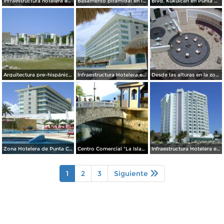
Infraestructura hotelera en Punta Cancún. Abril/2012
Basamento piramidal en la zona arqueológica "El Rey". Abril/2012
Blvd. Kukulcan en Punta Cancún. Abril/2012
Arquitectura pre-hispánica y moderna. Abril/2012
Infraestructura Hotelera en Punta Cancún. Abril/2012
Desde las alturas en la zona Hotelera. Abril/2012
Zona Hotelera de Punta Cancún. Abril/2012
Centro Comercial "La Isla". Abril/2012
Infraestructura Hotelera en Punta Cancún. Abril/2012
1
2
3
Siguiente