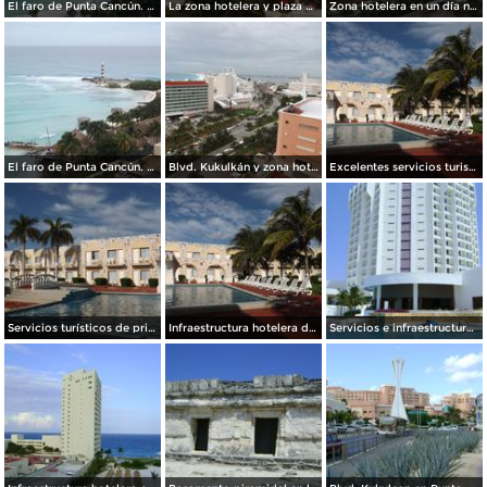
El faro de Punta Cancún. Noviembre/2013
La zona hotelera y plaza Caracol. Noviembre/2013
Zona hotelera en un día nublado. Noviembre/2013
El faro de Punta Cancún. Noviembre/2013
Blvd. Kukulkán y zona hotelera. Cancún. Noviembre/2013
Excelentes servicios turisticos en un destino de primera. Noviembre/2013
Servicios turísticos de primera. Cancún, Noviembre/2013
Infraestructura hotelera de primer nivel. Cancún. Noviembre/2013
Servicios e infraestructura turística en Cancún. Abril/2012