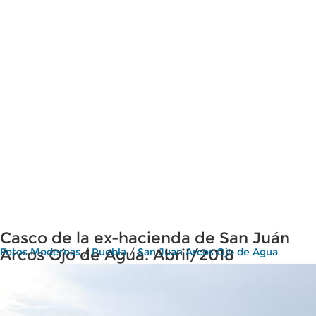
Casco de la ex-hacienda de San Juán
Arcos Ojo de Agua. Abril/2018
Fotos Modernas
/
Puebla
/
San Juan Arcos Ojo de Agua