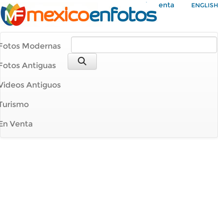
Mi Cuenta
ENGLISH
Fotos Modernas
Fotos Antiguas
Videos Antiguos
Turismo
En Venta