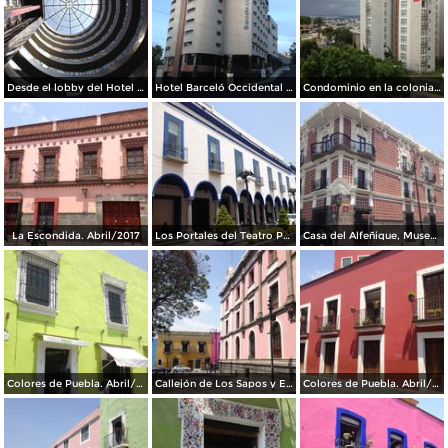
Desde el lobby del Hotel Barceló Occidental JF Puebla. Julio/2017
Hotel Barceló Occidental JF Puebla. Julio/2017
Condominio en la colonia La Paz. Julio/2017
La Escondida. Abril/2017
Los Portales del Teatro Principal. Abril/2017
Casa del Alfeñique, Museo. Abril/2017
Colores de Puebla. Abril/2017
Callejón de Los Sapos y Edificio El Carolino. Abril/2017
Colores de Puebla. Abril/2017