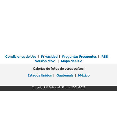
Condiciones de Uso
|
Privacidad
|
Preguntas Frecuentes
|
RSS
|
Versión Móvil
|
Mapa de Sitio
Galerías de fotos de otros países:
Estados Unidos
|
Guatemala
|
México
Copyright © MéxicoEnFotos, 2001-2026