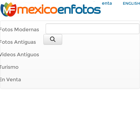
Mi Cuenta
ENGLISH
Fotos Modernas
Fotos Antiguas
Videos Antiguos
Turismo
En Venta