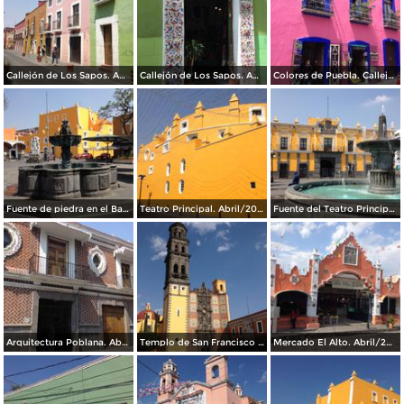
Callejón de Los Sapos. Abril/2017
Callejón de Los Sapos. Abril/2017
Colores de Puebla. Callejón de Los Sapos. Abril/2017
Fuente de piedra en el Barrio del Artista. Abril/2017
Teatro Principal. Abril/2017
Fuente del Teatro Principal. Abril/2017
Arquitectura Poblana. Abril/2017
Templo de San Francisco de Asis. Abril/2017
Mercado El Alto. Abril/2017