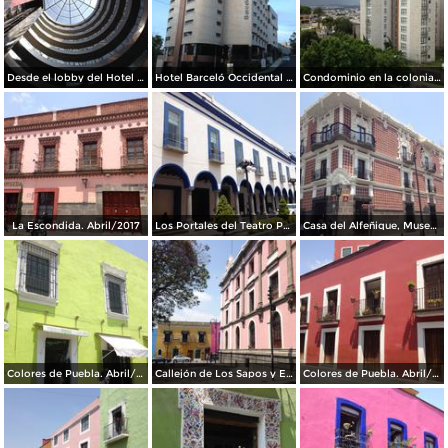
Desde el lobby del Hotel Barceló Occidental JF Puebla. Julio/2017
Hotel Barceló Occidental JF Puebla. Julio/2017
Condominio en la colonia La Paz. Julio/2017
La Escondida. Abril/2017
Los Portales del Teatro Principal. Abril/2017
Casa del Alfeñique, Museo. Abril/2017
Colores de Puebla. Abril/2017
Callejón de Los Sapos y Edificio El Carolino. Abril/2017
Colores de Puebla. Abril/2017