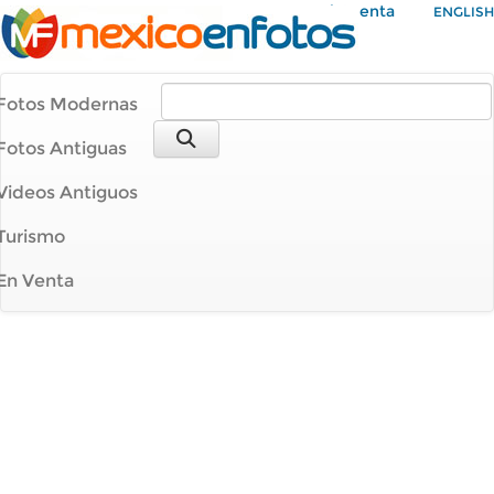
Mi Cuenta
ENGLISH
Fotos Modernas
Fotos Antiguas
Videos Antiguos
Turismo
En Venta