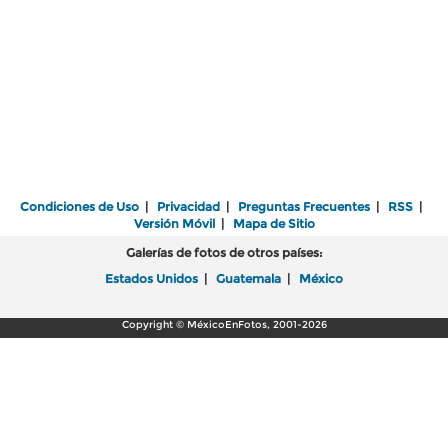
Condiciones de Uso
|
Privacidad
|
Preguntas Frecuentes
|
RSS
|
Versión Móvil
|
Mapa de Sitio
Galerías de fotos de otros países:
Estados Unidos
|
Guatemala
|
México
Copyright © MéxicoEnFotos, 2001-2026