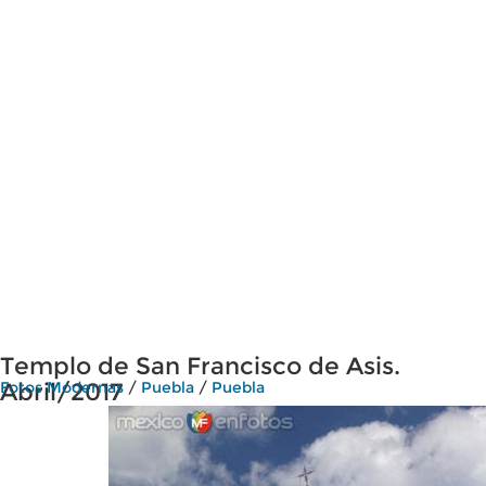
Templo de San Francisco de Asis.
Abril/2017
Fotos Modernas
/
Puebla
/
Puebla