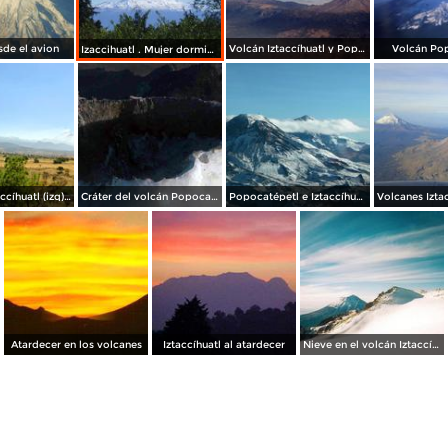
de el avion
Volcán Iztaccíhuatl y Popocatépetl
Volcán Po
Izaccihuatl . Mujer dormida
Volcanes Iztaccíhuatl (izq) y Popocatépetl (der)
Cráter del volcán Popocatépetl
Popocatépetl e Iztaccíhuatl
Atardecer en los volcanes
Iztaccíhuatl al atardecer
Nieve en el volcán Iztaccíhuatl