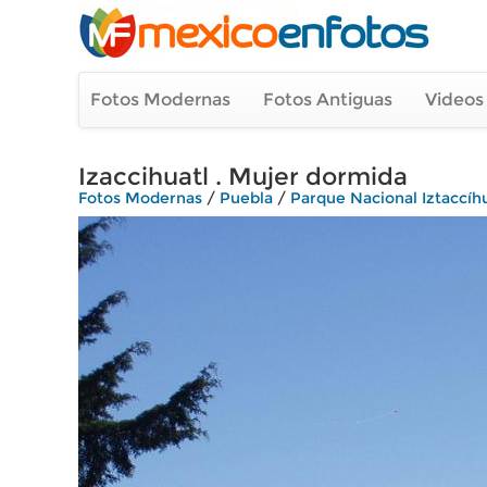
Fotos Modernas
Fotos Antiguas
Videos
Izaccihuatl . Mujer dormida
Fotos Modernas
/
Puebla
/
Parque Nacional Iztaccíh