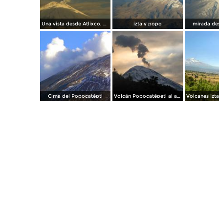
Una vista desde Atlixco, Pue.
izta y popo
mirada des
Cima del Popocatéptl
Volcán Popocatépetl al amanecer