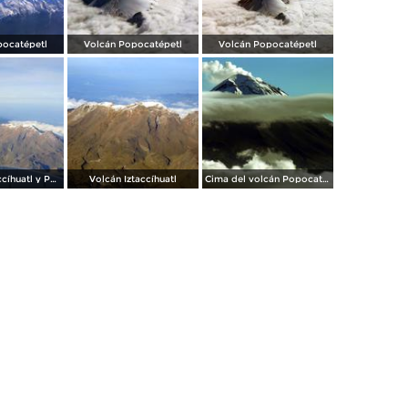
pocatépetl
Volcán Popocatépetl
Volcán Popocatépetl
Volcanes Iztaccíhuatl y Popocatépetl
Volcán Iztaccíhuatl
Cima del volcán Popocatépetl