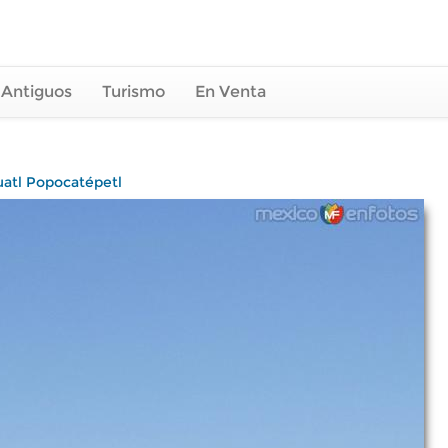
 Antiguos
Turismo
En Venta
uatl Popocatépetl