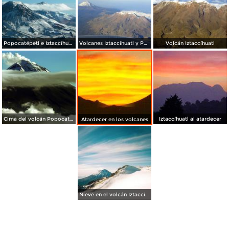
Popocatépetl e Iztaccíhuatl
Volcanes Iztaccíhuatl y Popocatépetl
Volcán Iztaccíhuatl
Cima del volcán Popocatépetl
Iztaccíhuatl al atardecer
Atardecer en los volcanes
Nieve en el volcán Iztaccíhuatl