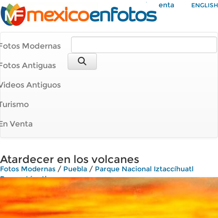
Mi Cuenta
ENGLISH
Fotos Modernas
Fotos Antiguas
Videos Antiguos
Turismo
En Venta
Atardecer en los volcanes
Fotos Modernas
/
Puebla
/
Parque Nacional Iztaccíhuatl
Popocatépetl