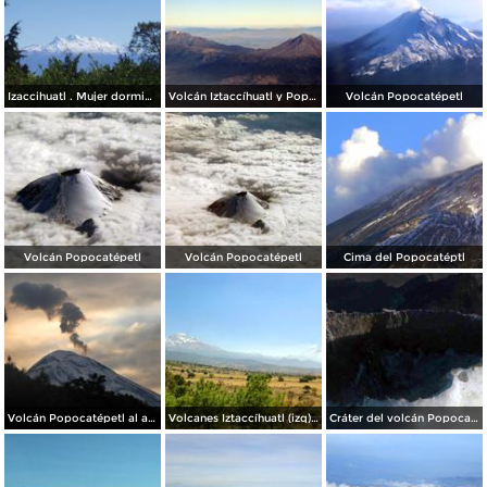
Izaccihuatl . Mujer dormida
Volcán Iztaccíhuatl y Popocatépetl
Volcán Popocatépetl
Volcán Popocatépetl
Volcán Popocatépetl
Cima del Popocatéptl
Volcán Popocatépetl al amanecer
Volcanes Iztaccíhuatl (izq) y Popocatépetl (der)
Cráter del volcán Popocatépetl