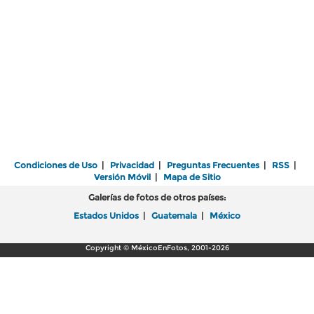
Condiciones de Uso
|
Privacidad
|
Preguntas Frecuentes
|
RSS
|
Versión Móvil
|
Mapa de Sitio
Galerías de fotos de otros países:
Estados Unidos
|
Guatemala
|
México
Copyright © MéxicoEnFotos, 2001-2026