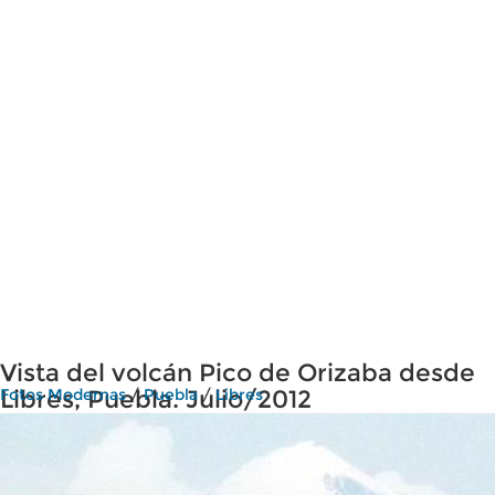
Vista del volcán Pico de Orizaba desde
Libres, Puebla. Julio/2012
Fotos Modernas
/
Puebla
/
Libres