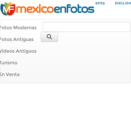
Mi Cuenta
ENGLISH
Fotos Modernas
Fotos Antiguas
Videos Antiguos
Turismo
En Venta