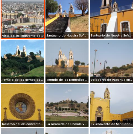
Santuario de Nuestra Señora de los Remedios. Enero/2017
Santuario de Nuestra Señora de los Remedios. Enero/2017
Vista del ex-convento de San Gabriel, siglo XVI. Enero/2017
Templo de los Remedios y pirámide de Cholula. Agosto/2015
Templo de los Remedios sobre la pirámide de Cholula. Mayo/2013
Voladores de Papantla en la Pirámide de Cholula. Mayo/2013
Rosetón del ex-convento de San Gabriel. Mayo/2013
La pirámide de Cholula y el Templo de los Remedios. Mayo/2013
Ex-convento de San Gabriel siglo XVI. Cholula