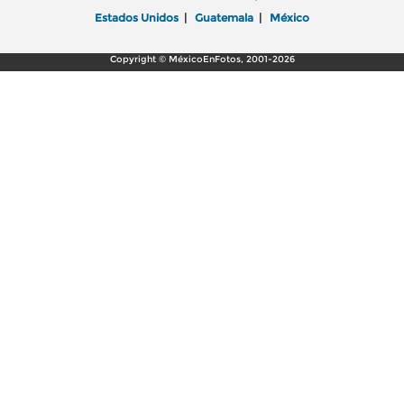
Estados Unidos
|
Guatemala
|
México
Copyright © MéxicoEnFotos, 2001-2026