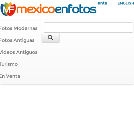
Mi Cuenta
ENGLISH
Fotos Modernas
Fotos Antiguas
Videos Antiguos
Turismo
En Venta