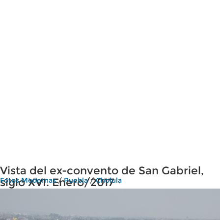
Vista del ex-convento de San Gabriel,
siglo XVI. Enero/2017
Fotos Modernas
/
Puebla
/
Cholula