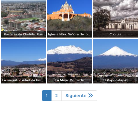
Postales de Cholula, Pue.
Iglesia Ntra. Señora de los Remedios
Cholula
La majestuosidad de los dos volcanes
La Mujer Dormida
El Popocatepetl
1
2
Siguiente