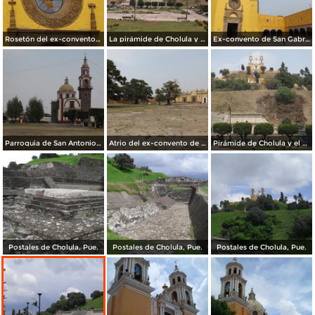
Rosetón del ex-convento de San Gabriel. Mayo/2013
La pirámide de Cholula y el Templo de los Remedios. Mayo/2013
Ex-convento de San Gabriel siglo XVI. Cholula
Parroquia de San Antonio Tecama, Cholula. Mayo/2013
Atrio del ex-convento de San Gabriel. Cholula. Mayo/2013
Pirámide de Cholula y el Templo de los Remedios. Mayo/2013
Postales de Cholula, Pue.
Postales de Cholula, Pue.
Postales de Cholula, Pue.