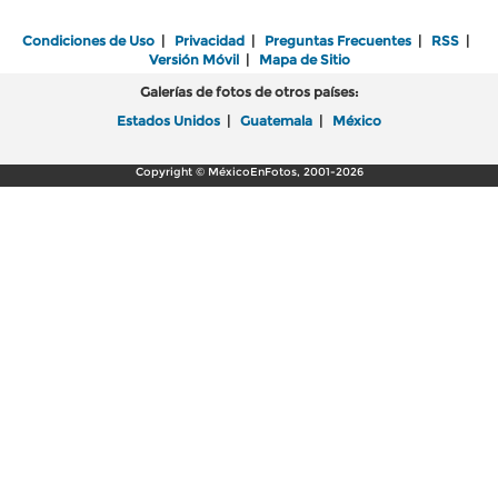
Condiciones de Uso
|
Privacidad
|
Preguntas Frecuentes
|
RSS
|
Versión Móvil
|
Mapa de Sitio
Galerías de fotos de otros países:
Estados Unidos
|
Guatemala
|
México
Copyright © MéxicoEnFotos, 2001-2026