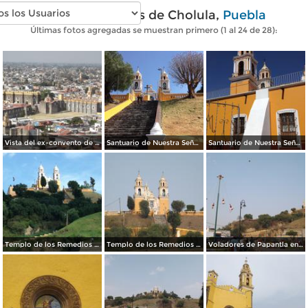
Fotos modernas de Cholula,
Puebla
Últimas fotos agregadas se muestran primero (1 al 24 de 28):
Vista del ex-convento de San Gabriel, siglo XVI. Enero/2017
Santuario de Nuestra Señora de los Remedios. Enero/2017
Santuario de Nuestra Señora de los Remedios. Enero/2017
Templo de los Remedios y pirámide de Cholula. Agosto/2015
Templo de los Remedios sobre la pirámide de Cholula. Mayo/2013
Voladores de Papantla en la Pirámide de Cholula. Mayo/2013