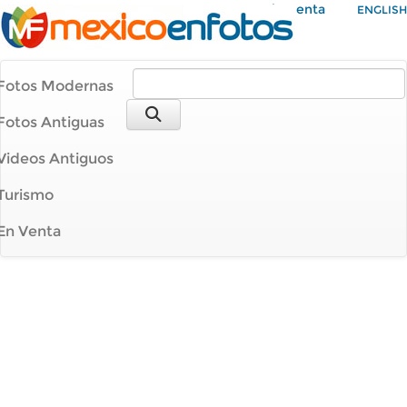
Mi Cuenta
ENGLISH
Fotos Modernas
Fotos Antiguas
Videos Antiguos
Turismo
En Venta