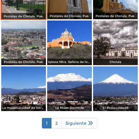
Postales de Cholula, Pue.
Postales de Cholula, Pue.
Postales de Cholula, Pue.
Postales de Cholula, Pue.
Iglesia Ntra. Señora de los Remedios
Cholula
La majestuosidad de los dos volcanes
La Mujer Dormida
El Popocatepetl
1
2
Siguiente