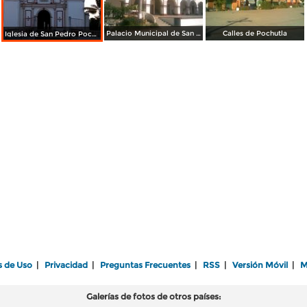
Palacio Municipal de San Pedro Pochutla
Calles de Pochutla
Iglesia de San Pedro Pochutla
s de Uso
|
Privacidad
|
Preguntas Frecuentes
|
RSS
|
Versión Móvil
|
M
Galerías de fotos de otros países: