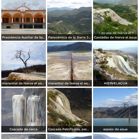
Presidencia Auxiliar de San Lorenzo Albarradas. Julio/2014
Panorámica de la Sierra Juárez desde San Lorenzo Albarradas. Julio/2014
Cascadas de hierve el agua
manantial de hierve el agua 6
manantial de hierve el agua 3
HIERVELAGUA
Cascada de cerca
Cascada Petrificada, pero del otro lado
espejo de agua