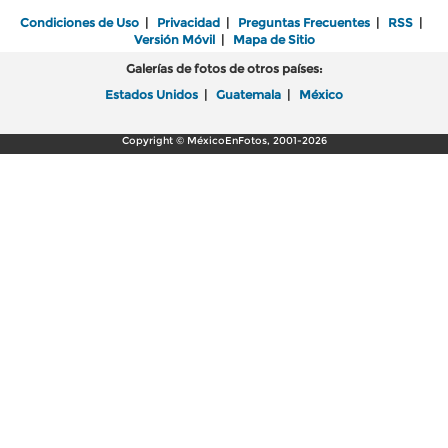
Condiciones de Uso
|
Privacidad
|
Preguntas Frecuentes
|
RSS
|
Versión Móvil
|
Mapa de Sitio
Galerías de fotos de otros países:
Estados Unidos
|
Guatemala
|
México
Copyright © MéxicoEnFotos, 2001-2026