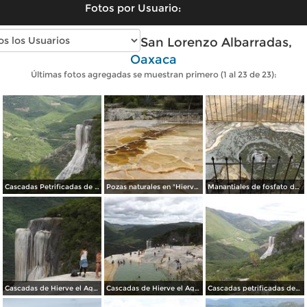
Fotos por Usuario:
Fotos modernas de San Lorenzo Albarradas,
Oaxaca
Últimas fotos agregadas se muestran primero (1 al 23 de 23):
Cascadas Petrificadas de Hierve el Agua. Julio/2014
Pozas naturales en "Hierve el Agua". Julio/2014
Manantiales de fosfato de calcio. Julio/2014
Cascadas de Hierve el Agua en San Lorenzo Albarradas. Julio/2014
Cascadas de Hierve el Agua. Julio/2014
Cascadas petrificadas desde San Lorenzo Albarradas. Julio/2014