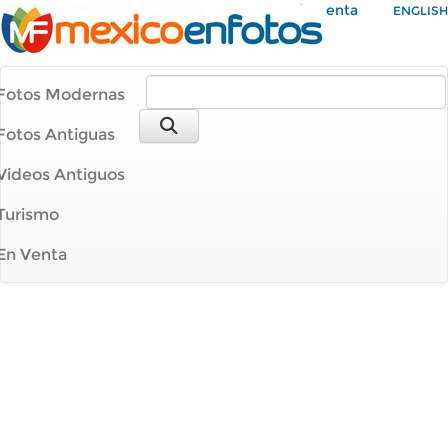
Mi Cuenta
ENGLISH
Fotos Modernas
Fotos Antiguas
Videos Antiguos
Turismo
En Venta