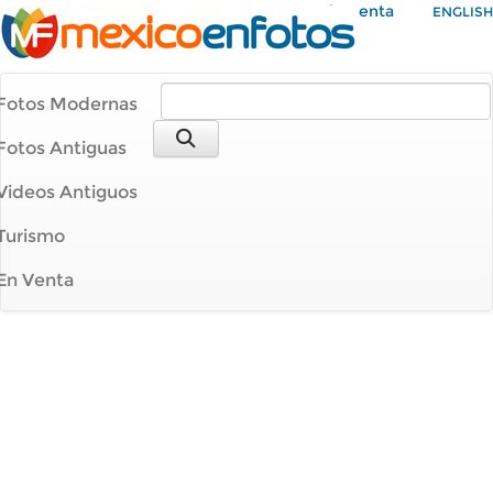
Mi Cuenta
ENGLISH
Fotos Modernas
Fotos Antiguas
Videos Antiguos
Turismo
En Venta