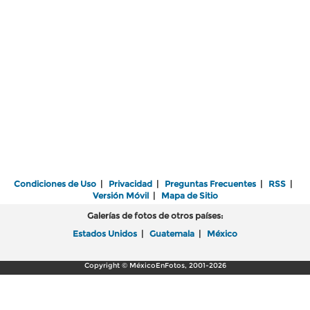
Condiciones de Uso
|
Privacidad
|
Preguntas Frecuentes
|
RSS
|
Versión Móvil
|
Mapa de Sitio
Galerías de fotos de otros países:
Estados Unidos
|
Guatemala
|
México
Copyright © MéxicoEnFotos, 2001-2026