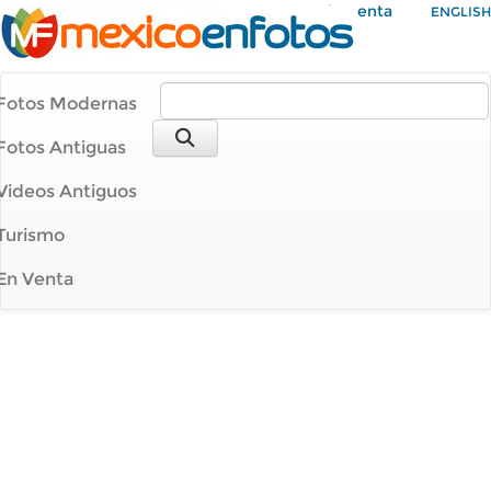
Mi Cuenta
ENGLISH
Fotos Modernas
Fotos Antiguas
Videos Antiguos
Turismo
En Venta