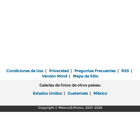
Condiciones de Uso
|
Privacidad
|
Preguntas Frecuentes
|
RSS
|
Versión Móvil
|
Mapa de Sitio
Galerías de fotos de otros países:
Estados Unidos
|
Guatemala
|
México
Copyright © MéxicoEnFotos, 2001-2026