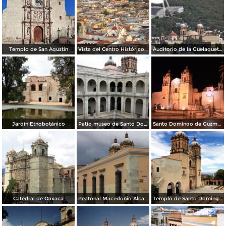
Templo de San Agustín
Vista del Centro Histórico de la antigüa Antequera. Julio/2014
Auditorio de la Guelaguetza y el cerro del Fortín. Julio/2014
Jardín Etnobotánico
Patio museo de Santo Domingo
Santo Domingo de Guzmán en la noche
Catedral de Oaxaca
Peatonal Macedonio Alcala
Templo de Santo Domingo de Guzmán