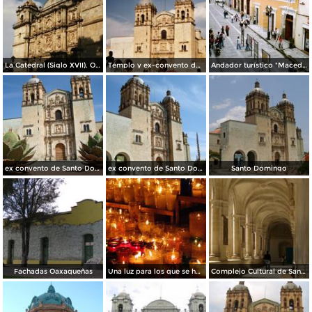
La Catedral (Siglo XVII). Oaxaca de Juárez. 1996
Templo y ex-convento de Santo Domingo de Guzmán del siglo XVI. Oaxaca de Juárez, Oaxaca
Andador turístico "Macedonio Alcalá". Oaxaca de Juárez, Oaxaca
ex convento de Santo Domingo 3
ex convento de Santo Domingo 2
Santo Domingo
Fachadas Oaxaqueñas
Una luz para los que se han ido
Complejo Cultural de Santo Domingo