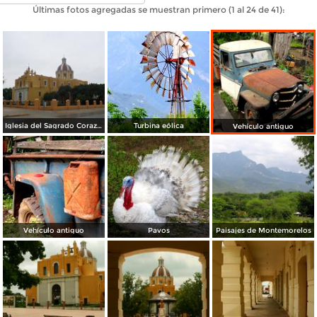
Últimas fotos agregadas se muestran primero (1 al 24 de 41):
Iglesia del Sagrado Corazón Marzo 2014
Turbina eólica
Vehículo antiguo
Vehículo antiguo
Pavos
Paisajes de Montemorelos