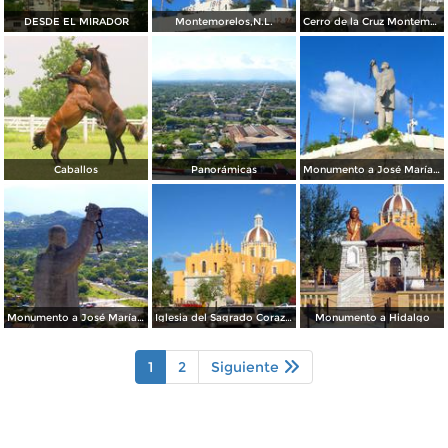
DESDE EL MIRADOR
Montemorelos,N.L.
Cerro de la Cruz Montemorelos, N.L.
Caballos
Panorámicas
Monumento a José María Morelos y Pavón
Monumento a José María Morelos y Pavón
Iglesia del Sagrado Corazón
Monumento a Hidalgo
1
2
Siguiente