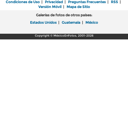
Condiciones de Uso
|
Privacidad
|
Preguntas Frecuentes
|
RSS
|
Versión Móvil
|
Mapa de Sitio
Galerías de fotos de otros países:
Estados Unidos
|
Guatemala
|
México
Copyright © MéxicoEnFotos, 2001-2026