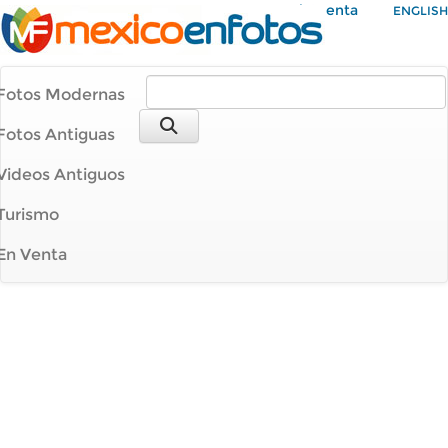
Mi Cuenta
ENGLISH
Fotos Modernas
Fotos Antiguas
Videos Antiguos
Turismo
En Venta