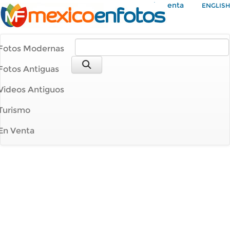
Mi Cuenta
ENGLISH
Fotos Modernas
Fotos Antiguas
Videos Antiguos
Turismo
En Venta