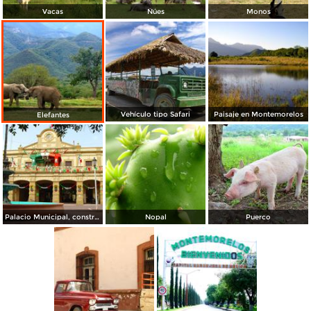
Vacas
Ñúes
Monos
Vehículo tipo Safari
Paisaje en Montemorelos
Elefantes
Palacio Municipal, construido en 1907
Nopal
Puerco