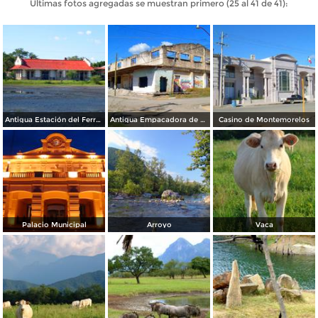
Últimas fotos agregadas se muestran primero (25 al 41 de 41):
Antigua Estación del Ferrocarril
Antigua Empacadora de Naranjas Nuevo León
Casino de Montemorelos
Palacio Municipal
Arroyo
Vaca