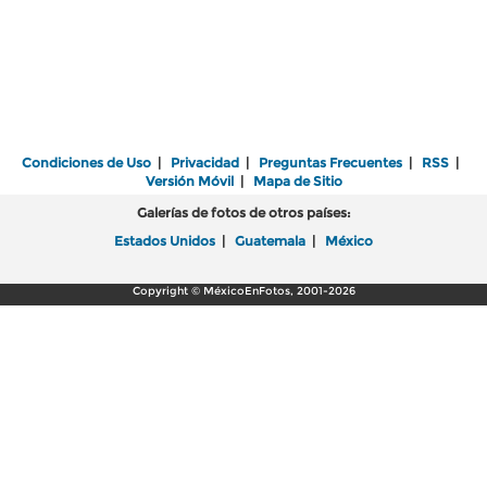
Condiciones de Uso
|
Privacidad
|
Preguntas Frecuentes
|
RSS
|
Versión Móvil
|
Mapa de Sitio
Galerías de fotos de otros países:
Estados Unidos
|
Guatemala
|
México
Copyright © MéxicoEnFotos, 2001-2026