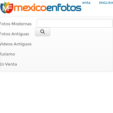
Mi Cuenta
ENGLISH
Fotos Modernas
Fotos Antiguas
Videos Antiguos
Turismo
En Venta