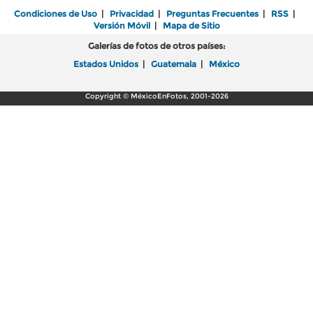
Condiciones de Uso
|
Privacidad
|
Preguntas Frecuentes
|
RSS
|
Versión Móvil
|
Mapa de Sitio
Galerías de fotos de otros países:
Estados Unidos
|
Guatemala
|
México
Copyright © MéxicoEnFotos, 2001-2026