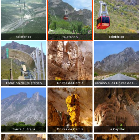
teleferico
Teleférico
teleferico
Estación del teleférico
Grutas de García
Camino a las Grutas de García
Sierra El Fraile
Grutas de García
La Capilla