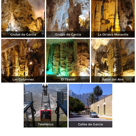
Grutas de García
Grutas de García
La Octava Maravilla
Las Columnas
El Teatro
Salón del Aire
Teleférico
Calles de García