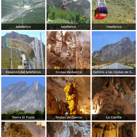
teleferico
teleferico
Teleférico
Estación del teleférico
Grutas de García
Camino a las Grutas de García
Sierra El Fraile
Grutas de García
La Capilla