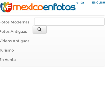
Mi Cuenta
ENGLISH
Fotos Modernas
Fotos Antiguas
Videos Antiguos
Turismo
En Venta