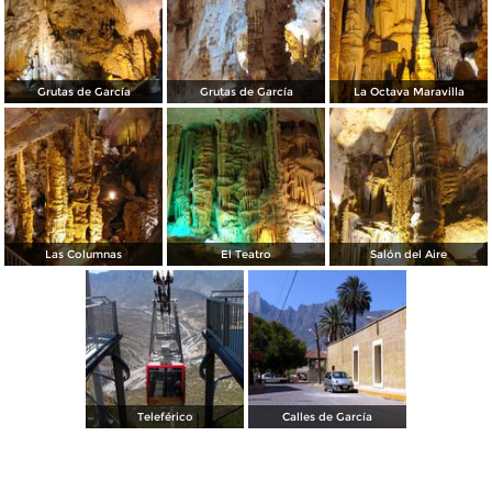
Grutas de García
Grutas de García
La Octava Maravilla
Las Columnas
El Teatro
Salón del Aire
Teleférico
Calles de García