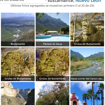
Fotos modernas de Bustamante,
Nuevo León
Últimas fotos agregadas se muestran primero (1 al 23 de 23):
Bustamante
Parque de Agua
Grutas de Bustamante
Grutas de Bustamante
Grutas de Bustamante
Agua correr del Canon asi el pueblo