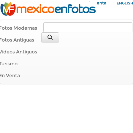
Mi Cuenta
ENGLISH
Fotos Modernas
Fotos Antiguas
Videos Antiguos
Turismo
En Venta