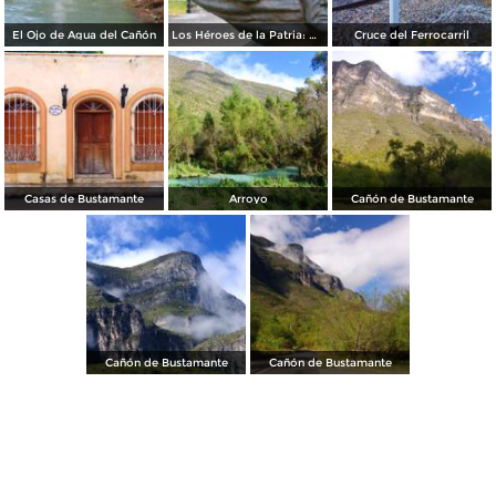
El Ojo de Agua del Cañón
Los Héroes de la Patria: Madero, Juárez e Hidalgo
Cruce del Ferrocarril
Casas de Bustamante
Arroyo
Cañón de Bustamante
Cañón de Bustamante
Cañón de Bustamante