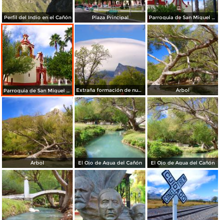
Perfil del Indio en el Cañón
Plaza Principal
Parroquia de San Miguel Arcángel
Extraña formación de nube
Árbol
Parroquia de San Miguel Arcángel
Árbol
El Ojo de Agua del Cañón
El Ojo de Agua del Cañón