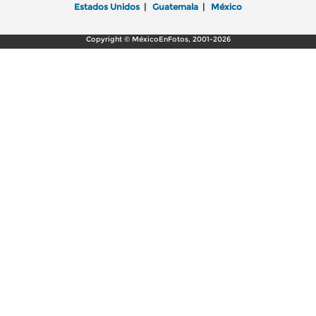
Estados Unidos
|
Guatemala
|
México
Copyright © MéxicoEnFotos, 2001-2026