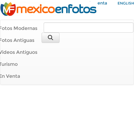
Mi Cuenta
ENGLISH
Fotos Modernas
Fotos Antiguas
Videos Antiguos
Turismo
En Venta