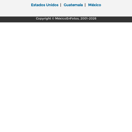
Estados Unidos
|
Guatemala
|
México
Copyright © MéxicoEnFotos, 2001-2026