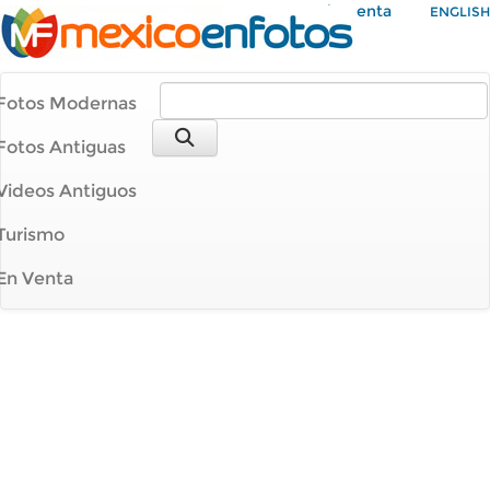
Mi Cuenta
ENGLISH
Fotos Modernas
Fotos Antiguas
Videos Antiguos
Turismo
En Venta