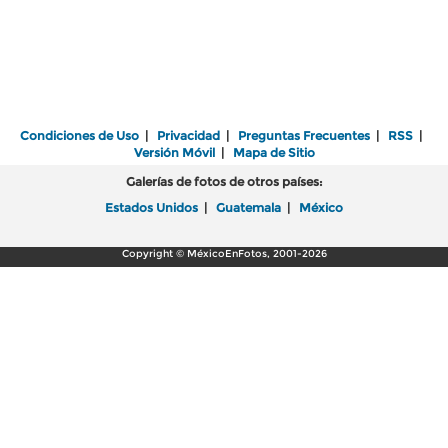
Condiciones de Uso
|
Privacidad
|
Preguntas Frecuentes
|
RSS
|
Versión Móvil
|
Mapa de Sitio
Galerías de fotos de otros países:
Estados Unidos
|
Guatemala
|
México
Copyright © MéxicoEnFotos, 2001-2026