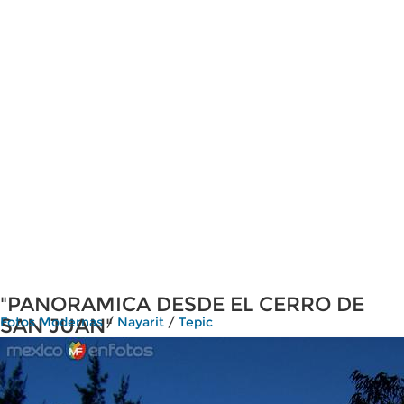
"PANORAMICA DESDE EL CERRO DE
SAN JUAN"
Fotos Modernas
/
Nayarit
/
Tepic