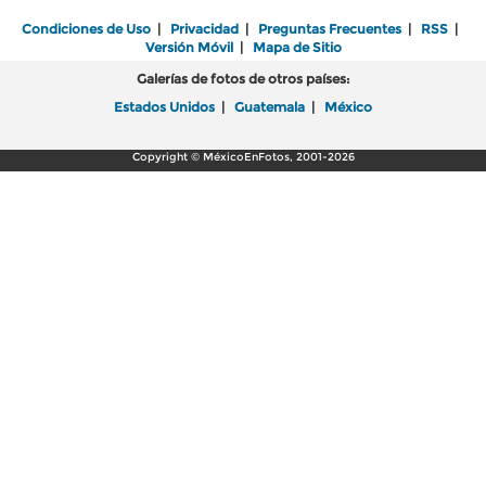
Condiciones de Uso
|
Privacidad
|
Preguntas Frecuentes
|
RSS
|
Versión Móvil
|
Mapa de Sitio
Galerías de fotos de otros países:
Estados Unidos
|
Guatemala
|
México
Copyright © MéxicoEnFotos, 2001-2026