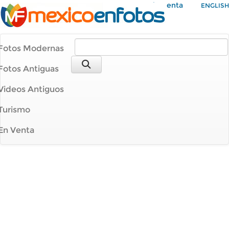
Mi Cuenta
ENGLISH
Fotos Modernas
Fotos Antiguas
Videos Antiguos
Turismo
En Venta