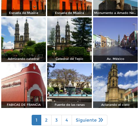
Escuela de Música
Escuela de Música
Monumento a Amado Nervo
Admirando catedral
Catedral de Tepic
Av. México
FABICAS DE FRANCIA
Fuente de las ranas
Aclarando el cielo
1
2
3
4
Siguiente