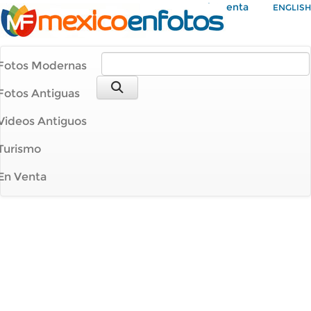
Mi Cuenta
ENGLISH
Fotos Modernas
Fotos Antiguas
Videos Antiguos
Turismo
En Venta