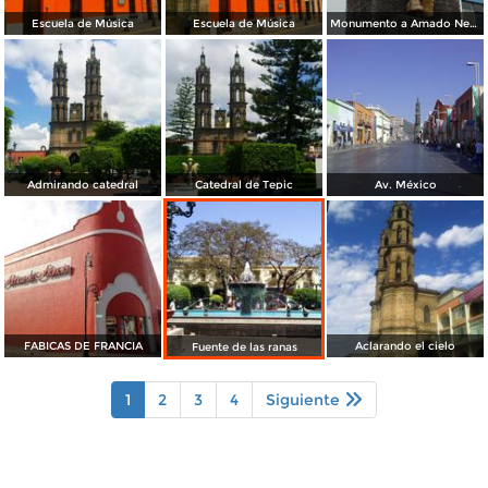
Escuela de Música
Escuela de Música
Monumento a Amado Nervo
Admirando catedral
Catedral de Tepic
Av. México
FABICAS DE FRANCIA
Aclarando el cielo
Fuente de las ranas
1
2
3
4
Siguiente