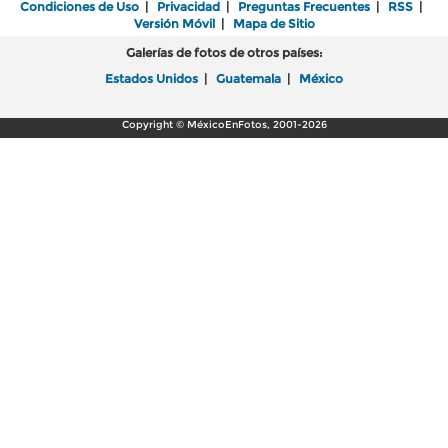
Condiciones de Uso
|
Privacidad
|
Preguntas Frecuentes
|
RSS
|
Versión Móvil
|
Mapa de Sitio
Galerías de fotos de otros países:
Estados Unidos
|
Guatemala
|
México
Copyright © MéxicoEnFotos, 2001-2026