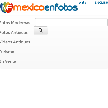
Mi Cuenta
ENGLISH
Fotos Modernas
Fotos Antiguas
Videos Antiguos
Turismo
En Venta