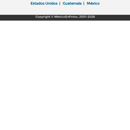
Estados Unidos
|
Guatemala
|
México
Copyright © MéxicoEnFotos, 2001-2026