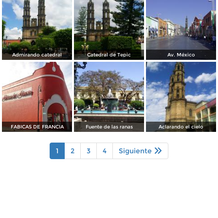
Admirando catedral
Catedral de Tepic
Av. México
FABICAS DE FRANCIA
Fuente de las ranas
Aclarando el cielo
1
2
3
4
Siguiente