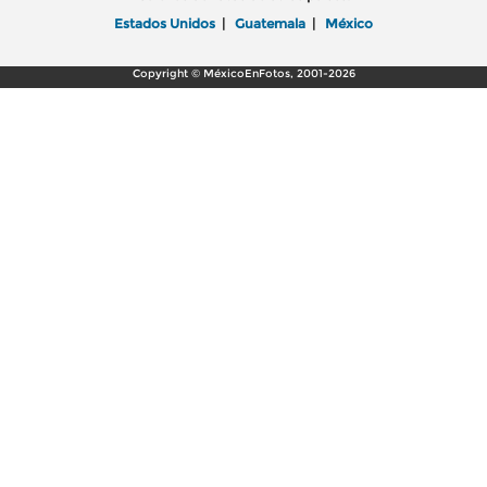
Estados Unidos
|
Guatemala
|
México
Copyright © MéxicoEnFotos, 2001-2026