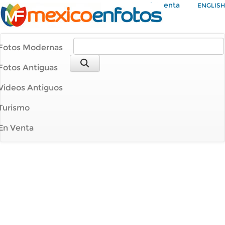
Mi Cuenta
ENGLISH
Fotos Modernas
Fotos Antiguas
Videos Antiguos
Turismo
En Venta