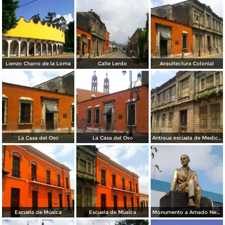
Lienzo Charro de la Loma
Calle Lerdo
Arquitectura Colonial
La Casa del Oso
La Casa del Oso
Antigua escuela de Medicina
Escuela de Música
Escuela de Música
Monumento a Amado Nervo