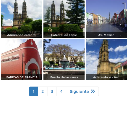
Admirando catedral
Catedral de Tepic
Av. México
FABICAS DE FRANCIA
Fuente de las ranas
Aclarando el cielo
1
2
3
4
Siguiente