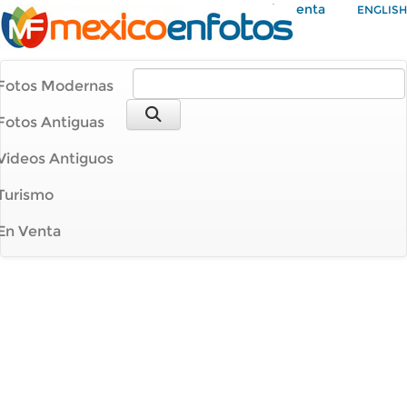
Mi Cuenta
ENGLISH
Fotos Modernas
Fotos Antiguas
Videos Antiguos
Turismo
En Venta