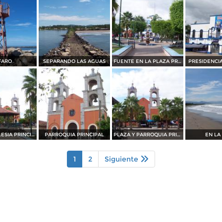
FARO
SEPARANDO LAS AGUAS
FUENTE EN LA PLAZA PRINCIPAL
PRESIDENCI
KIOSKO E IGLESIA PRINCIPAL
PARROQUIA PRINCIPAL
PLAZA Y PARROQUIA PRINCIPAL
EN LA
1
2
Siguiente