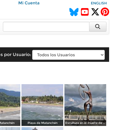
Mi Cuenta
ENGLISH
s por Usuario:
Matanchén
Playa de Matanchén
Escultura en el muelle de Matanchén