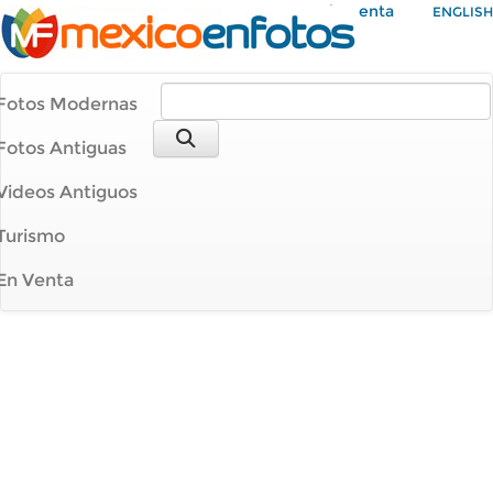
Mi Cuenta
ENGLISH
Fotos Modernas
Fotos Antiguas
Videos Antiguos
Turismo
En Venta