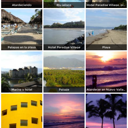
Atardeciendo
Riu jalisco
Hotel Paradise Village, pirámide
Palapas en la playa
Hotel Paradise Village
Playa
Marina y hotel
Paisaje
Atardecer en Nuevo Vallarta