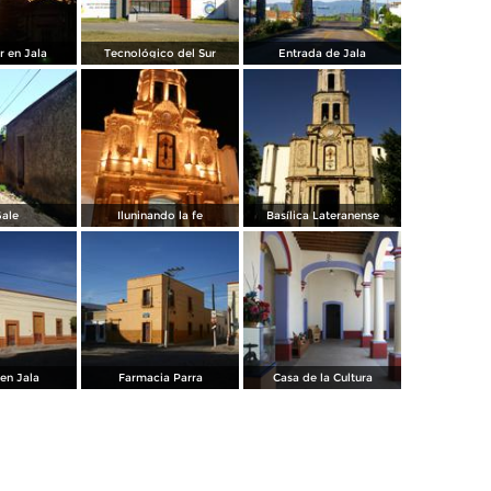
r en Jala
Tecnológico del Sur
Entrada de Jala
Gale
Iluninando la fe
Basílica Lateranense
en Jala
Farmacia Parra
Casa de la Cultura