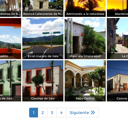
Basílica Lateranense de N.S. de la Asunción
Basílica Lateranense de N.S. de la Asunción
Admirando a la naturaleza
Atardece
ueblo
En el crucero de Jala
¡Para una limpia aquí!
La 
 de Jala
Casonas de Jala
Patio Central
Casona 
1
2
3
4
Siguiente