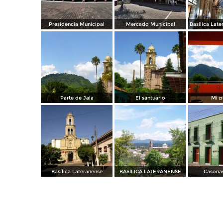
Presidencia Municipal
Mercado Municipal
Parte de Jala
El santuario
Mi p
Basílica Lateranense
BASILICA LATERANENSE
Casonas