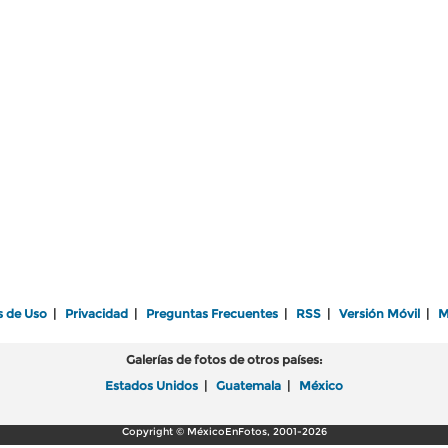
s de Uso
|
Privacidad
|
Preguntas Frecuentes
|
RSS
|
Versión Móvil
|
M
Galerías de fotos de otros países:
Estados Unidos
|
Guatemala
|
México
Copyright © MéxicoEnFotos, 2001-2026