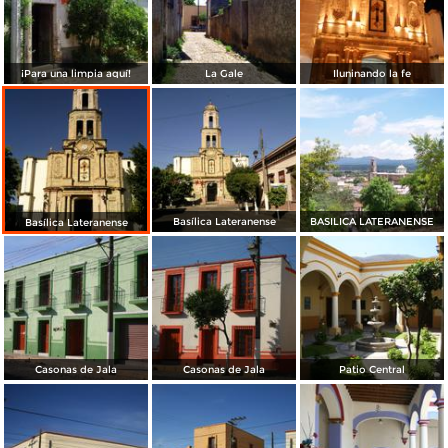
¡Para una limpia aquí!
La Gale
Iluninando la fe
Basílica Lateranense
BASILICA LATERANENSE
Basílica Lateranense
Casonas de Jala
Casonas de Jala
Patio Central