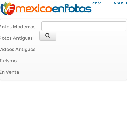
Mi Cuenta
ENGLISH
Fotos Modernas
Fotos Antiguas
Videos Antiguos
Turismo
En Venta