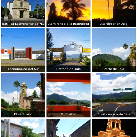
Basílica Lateranense de N.S. de la Asunción
Admirando a la naturaleza
Atardecer en Jala
Tecnológico del Sur
Entrada de Jala
Parte de Jala
El santuario
Mi pueblo
En el crucero de Jala