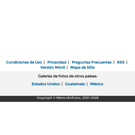
Condiciones de Uso
|
Privacidad
|
Preguntas Frecuentes
|
RSS
|
Versión Móvil
|
Mapa de Sitio
Galerías de fotos de otros países:
Estados Unidos
|
Guatemala
|
México
Copyright © MéxicoEnFotos, 2001-2026