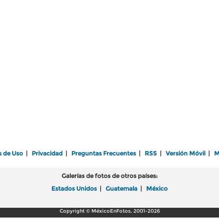
s de Uso
|
Privacidad
|
Preguntas Frecuentes
|
RSS
|
Versión Móvil
|
M
Galerías de fotos de otros países:
Estados Unidos
|
Guatemala
|
México
Copyright © MéxicoEnFotos, 2001-2026