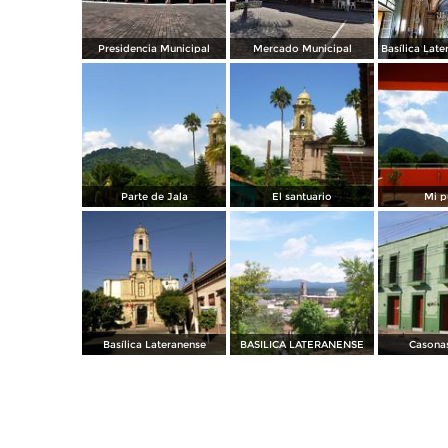
Presidencia Municipal
Mercado Municipal
Parte de Jala
El santuario
Mi p
Basílica Lateranense
BASILICA LATERANENSE
Casonas