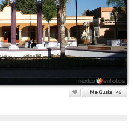
Me Gusta
49