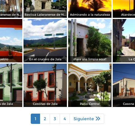
Basílica Lateranense de N.S. de la Asunción
Basílica Lateranense de N.S. de la Asunción
Admirando a la naturaleza
Atardece
ueblo
En el crucero de Jala
¡Para una limpia aquí!
La 
 de Jala
Casonas de Jala
Patio Central
Casona 
1
2
3
4
Siguiente