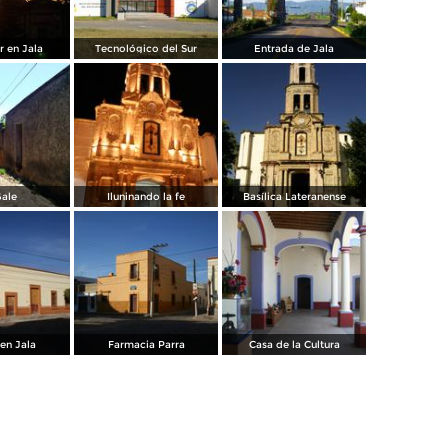
r en Jala
Tecnológico del Sur
Entrada de Jala
Gale
Iluninando la fe
Basílica Lateranense
en Jala
Farmacia Parra
Casa de la Cultura