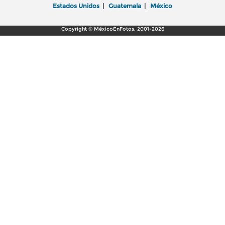
Estados Unidos
|
Guatemala
|
México
Copyright © MéxicoEnFotos, 2001-2026