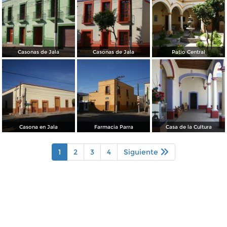
Casonas de Jala
Casonas de Jala
Patio Central
Casona en Jala
Farmacia Parra
Casa de la Cultura
1
2
3
4
Siguiente