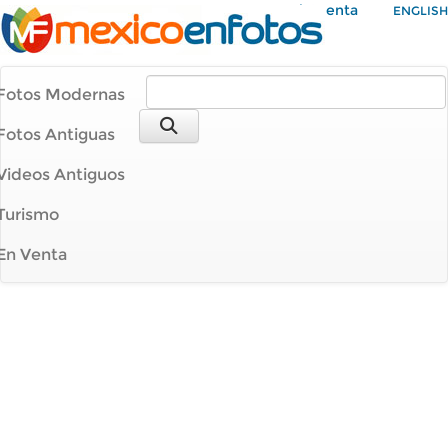
Mi Cuenta
ENGLISH
Fotos Modernas
Fotos Antiguas
Videos Antiguos
Turismo
En Venta