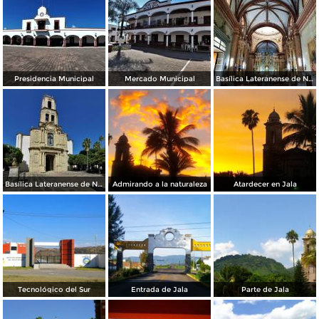
Presidencia Municipal
Mercado Municipal
Basílica Lateranense de N.S. de la Asunción
Basílica Lateranense de N.S. de la Asunción
Admirando a la naturaleza
Atardecer en Jala
Tecnológico del Sur
Entrada de Jala
Parte de Jala