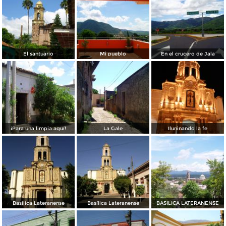
El santuario
Mi pueblo
En el crucero de Jala
¡Para una limpia aquí!
La Gale
Iluninando la fe
Basílica Lateranense
Basílica Lateranense
BASILICA LATERANENSE